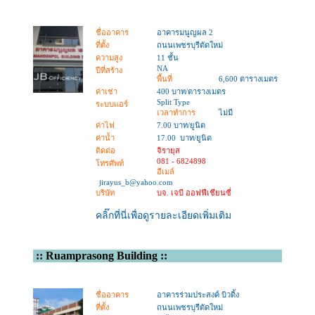
ชื่ออาคาร
อาคารมนูญผล 2
ที่ตั้ง
ถนนเพชรบุรีตัดใหม่
ความสูง
11 ชั้น
NA
ปีที่สร้าง
พื้นที่
6,600 ตารางเมตร
ค่าเช่า
400 บาท/ตารางเมตร
Split Type
ระบบแอร์
เวลาทำการ
ไม่มี
ค่าไฟ
7.00 บาท/ยูนิต
ค่าน้ำ
17.00 บาท/ยูนิต
ติดต่อ
จิรายุส
081 - 6824898
โทรศัพท์
อีเมล์
jirayus_b@yahoo.com
บริษัท
บจ. เจบี ออฟฟีเชียนซี่
คลิ๊กที่นี่เพื่อดูรายละเอียดเพิ่มเติม
::
Ruamprasong Building
::
ชื่ออาคาร
อาคารร่วมประสงค์ บิวดิ้ง
ที่ตั้ง
ถนนเพชรบุรีตัดใหม่