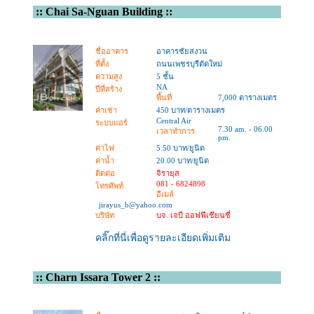
::
Chai Sa-Nguan Building
::
ชื่ออาคาร
อาคารชัยสงวน
ที่ตั้ง
ถนนเพชรบุรีตัดใหม่
ความสูง
5 ชั้น
NA
ปีที่สร้าง
พื้นที่
7,000 ตารางเมตร
ค่าเช่า
450 บาท/ตารางเมตร
Central Air
ระบบแอร์
7.30 am. - 06.00
เวลาทำการ
pm.
ค่าไฟ
5.50 บาท/ยูนิต
ค่าน้ำ
20.00 บาท/ยูนิต
ติดต่อ
จิรายุส
081 - 6824898
โทรศัพท์
อีเมล์
jirayus_b@yahoo.com
บริษัท
บจ. เจบี ออฟฟีเชียนซี่
คลิ๊กที่นี่เพื่อดูรายละเอียดเพิ่มเติม
::
Charn Issara Tower 2
::