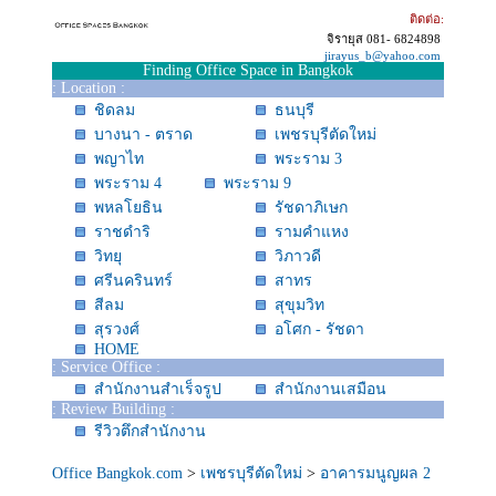
ติดต่อ:
จิรายุส 081- 6824898
jirayus_b@yahoo.com
Finding Office Space in Bangkok
: Location :
ชิดลม
ธนบุรี
บางนา - ตราด
เพชรบุรีตัดใหม่
พญาไท
พระราม 3
พระราม 4
พระราม 9
พหลโยธิน
รัชดาภิเษก
ราชดำริ
รามคำแหง
วิทยุ
วิภาวดี
ศรีนครินทร์
สาทร
สีลม
สุขุมวิท
สุรวงศ์
อโศก - รัชดา
HOME
: Service Office :
สำนักงานสำเร็จรูป
สำนักงานเสมือน
: Review Building :
รีวิวตึกสำนักงาน
Office Bangkok.com
>
เพชรบุรีตัดใหม่
>
อาคารมนูญผล 2