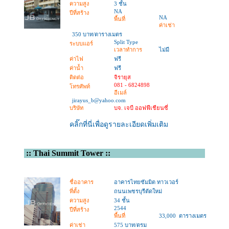
ความสูง
3 ชั้น
NA
ปีที่สร้าง
NA
พื้นที่
ค่าเช่า
350 บาท/ตารางเมตร
Split Type
ระบบแอร์
เวลาทำการ
ไม่มี
ค่าไฟ
ฟรี
ค่าน้ำ
ฟรี
ติดต่อ
จิรายุส
081 - 6824898
โทรศัพท์
อีเมล์
jirayus_b@yahoo.com
บริษัท
บจ. เจบี ออฟฟีเชียนซี่
คลิ๊กที่นี่เพื่อดูรายละเอียดเพิ่มเติม
::
Thai Summit Tower
::
ชื่ออาคาร
อาคารไทยซัมมิต ทาวเวอร์
ที่ตั้ง
ถนนเพชรบุรีตัดใหม่
ความสูง
34 ชั้น
2544
ปีที่สร้าง
พื้นที่
33,000 ตารางเมตร
ค่าเช่า
575 บาท/ตรม