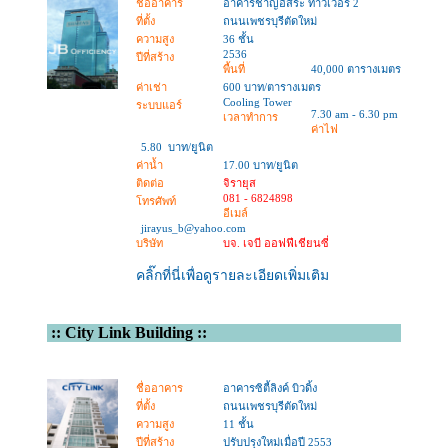
ชื่ออาคาร
อาคารชาญอิสระ ทาวเวอร์ 2
ที่ตั้ง
ถนนเพชรบุรีตัดใหม่
ความสูง
36 ชั้น
2536
ปีที่สร้าง
พื้นที่
40,000 ตารางเมตร
ค่าเช่า
600 บาท/ตารางเมตร
Cooling Tower
ระบบแอร์
7.30 am - 6.30 pm
เวลาทำการ
ค่าไฟ
5.80 บาท/ยูนิต
ค่าน้ำ
17.00 บาท/ยูนิต
ติดต่อ
จิรายุส
081 - 6824898
โทรศัพท์
อีเมล์
jirayus_b@yahoo.com
บริษัท
บจ. เจบี ออฟฟีเชียนซี่
คลิ๊กที่นี่เพื่อดูรายละเอียดเพิ่มเติม
::
City Link Building
::
ชื่ออาคาร
อาคารซิตี้ลิงค์ บิวดิ้ง
ที่ตั้ง
ถนนเพชรบุรีตัดใหม่
ความสูง
11 ชั้น
ปีที่สร้าง
ปรับปรุงใหม่เมื่อปี 2553