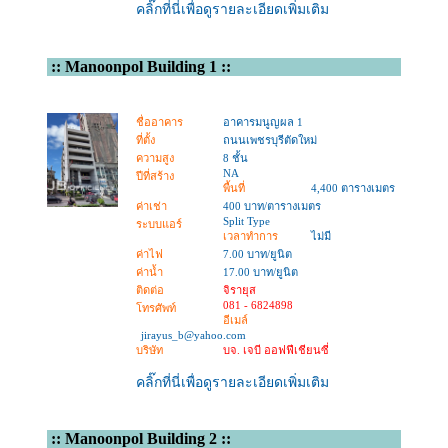
คลิ๊กที่นี่เพื่อดูรายละเอียดเพิ่มเติม
::
Manoonpol Building 1
::
ชื่ออาคาร
อาคารมนูญผล 1
ที่ตั้ง
ถนนเพชรบุรีตัดใหม่
ความสูง
8 ชั้น
NA
ปีที่สร้าง
พื้นที่
4,400 ตารางเมตร
ค่าเช่า
400 บาท/ตารางเมตร
Split Type
ระบบแอร์
เวลาทำการ
ไม่มี
ค่าไฟ
7.00 บาท/ยูนิต
ค่าน้ำ
17.00 บาท/ยูนิต
ติดต่อ
จิรายุส
081 - 6824898
โทรศัพท์
อีเมล์
jirayus_b@yahoo.com
บริษัท
บจ. เจบี ออฟฟีเชียนซี่
คลิ๊กที่นี่เพื่อดูรายละเอียดเพิ่มเติม
::
Manoonpol Building 2
::