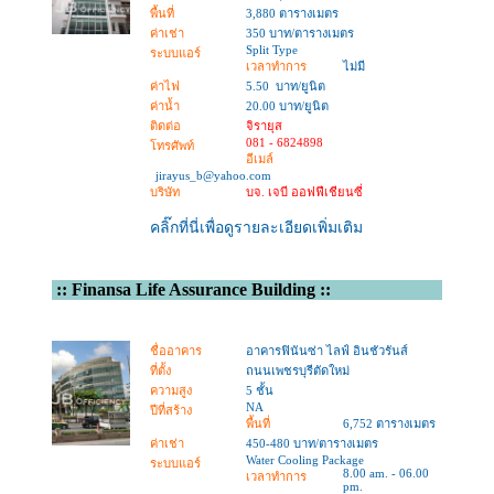
พื้นที่
3,880 ตารางเมตร
ค่าเช่า
350 บาท/ตารางเมตร
Split Type
ระบบแอร์
เวลาทำการ
ไม่มี
ค่าไฟ
5.50 บาท/ยูนิต
ค่าน้ำ
20.00 บาท/ยูนิต
ติดต่อ
จิรายุส
081 - 6824898
โทรศัพท์
อีเมล์
jirayus_b@yahoo.com
บริษัท
บจ. เจบี ออฟฟีเชียนซี่
คลิ๊กที่นี่เพื่อดูรายละเอียดเพิ่มเติม
::
Finansa Life Assurance Building
::
ชื่ออาคาร
อาคารฟินันซ่า ไลฟ์ อินชัวรันส์
ที่ตั้ง
ถนนเพชรบุรีตัดใหม่
ความสูง
5 ชั้น
NA
ปีที่สร้าง
พื้นที่
6,752 ตารางเมตร
ค่าเช่า
450-480 บาท/ตารางเมตร
Water Cooling Package
ระบบแอร์
8.00 am. - 06.00
เวลาทำการ
pm.