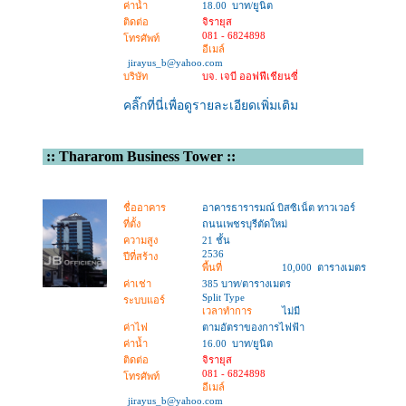
ค่าน้ำ
18.00 บาท/ยูนิต
ติดต่อ
จิรายุส
081 - 6824898
โทรศัพท์
อีเมล์
jirayus_b@yahoo.com
บริษัท
บจ. เจบี ออฟฟีเชียนซี่
คลิ๊กที่นี่เพื่อดูรายละเอียดเพิ่มเติม
::
Thararom Business Tower
::
ชื่ออาคาร
อาคารธารารมณ์ บิสซิเน็ต ทาวเวอร์
ที่ตั้ง
ถนนเพชรบุรีตัดใหม่
ความสูง
21 ชั้น
2536
ปีที่สร้าง
พื้นที่
10,000 ตารางเมตร
ค่าเช่า
385 บาท/ตารางเมตร
Split Type
ระบบแอร์
เวลาทำการ
ไม่มี
ค่าไฟ
ตามอัตราของการไฟฟ้า
ค่าน้ำ
16.00 บาท/ยูนิต
ติดต่อ
จิรายุส
081 - 6824898
โทรศัพท์
อีเมล์
jirayus_b@yahoo.com