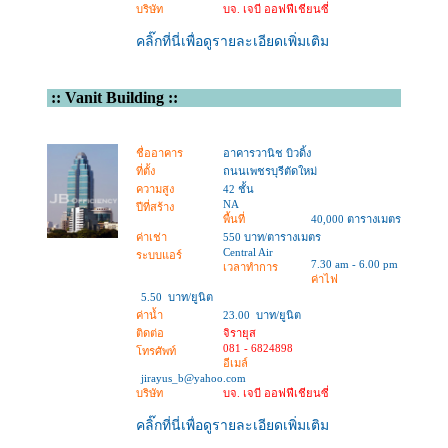
บริษัท
บจ. เจบี ออฟฟีเชียนซี่
คลิ๊กที่นี่เพื่อดูรายละเอียดเพิ่มเติม
::
Vanit Building
::
ชื่ออาคาร
อาคารวานิช บิวดิ้ง
ที่ตั้ง
ถนนเพชรบุรีตัดใหม่
ความสูง
42 ชั้น
NA
ปีที่สร้าง
พื้นที่
40,000 ตารางเมตร
ค่าเช่า
550 บาท/ตารางเมตร
Central Air
ระบบแอร์
7.30 am - 6.00 pm
เวลาทำการ
ค่าไฟ
5.50 บาท/ยูนิต
ค่าน้ำ
23.00 บาท/ยูนิต
ติดต่อ
จิรายุส
081 - 6824898
โทรศัพท์
อีเมล์
jirayus_b@yahoo.com
บริษัท
บจ. เจบี ออฟฟีเชียนซี่
คลิ๊กที่นี่เพื่อดูรายละเอียดเพิ่มเติม