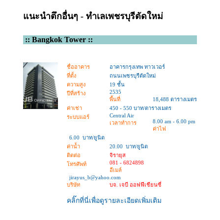
แนะนำตึกอื่นๆ - ทำเลเพชรบุรีตัดใหม่
::
Bangkok Tower
::
ชื่ออาคาร
อาคารกรุงเทพ ทาวเวอร์
ที่ตั้ง
ถนนเพชรบุรีตัดใหม่
ความสูง
19 ชั้น
2535
ปีที่สร้าง
พื้นที่
18,488 ตารางเมตร
ค่าเช่า
450 - 550 บาท/ตารางเมตร
Central Air
ระบบแอร์
8.00 am - 6.00 pm
เวลาทำการ
ค่าไฟ
6.00 บาท/ยูนิต
ค่าน้ำ
20.00 บาท/ยูนิต
ติดต่อ
จิรายุส
081 - 6824898
โทรศัพท์
อีเมล์
jirayus_b@yahoo.com
บริษัท
บจ. เจบี ออฟฟีเชียนซี่
คลิ๊กที่นี่เพื่อดูรายละเอียดเพิ่มเติม