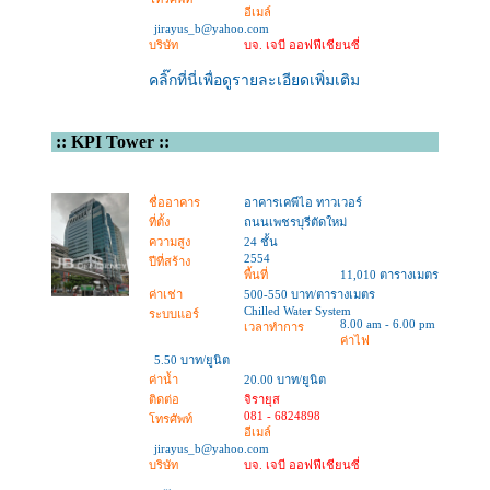
อีเมล์
jirayus_b@yahoo.com
บริษัท
บจ. เจบี ออฟฟีเชียนซี่
คลิ๊กที่นี่เพื่อดูรายละเอียดเพิ่มเติม
::
KPI Tower
::
ชื่ออาคาร
อาคารเคพีไอ ทาวเวอร์
ที่ตั้ง
ถนนเพชรบุรีตัดใหม่
ความสูง
24 ชั้น
2554
ปีที่สร้าง
พื้นที่
11,010 ตารางเมตร
ค่าเช่า
500-550 บาท/ตารางเมตร
Chilled Water System
ระบบแอร์
8.00 am - 6.00 pm
เวลาทำการ
ค่าไฟ
5.50 บาท/ยูนิต
ค่าน้ำ
20.00 บาท/ยูนิต
ติดต่อ
จิรายุส
081 - 6824898
โทรศัพท์
อีเมล์
jirayus_b@yahoo.com
บริษัท
บจ. เจบี ออฟฟีเชียนซี่