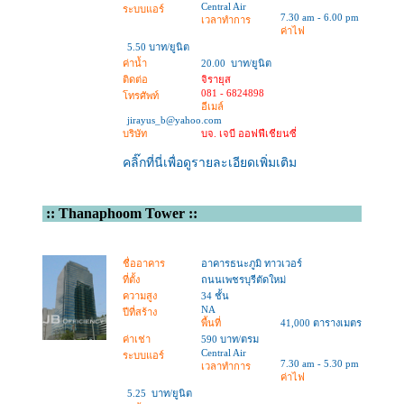
Central Air
ระบบแอร์
7.30 am - 6.00 pm
เวลาทำการ
ค่าไฟ
5.50 บาท/ยูนิต
ค่าน้ำ
20.00 บาท/ยูนิต
ติดต่อ
จิรายุส
081 - 6824898
โทรศัพท์
อีเมล์
jirayus_b@yahoo.com
บริษัท
บจ. เจบี ออฟฟีเชียนซี่
คลิ๊กที่นี่เพื่อดูรายละเอียดเพิ่มเติม
::
Thanaphoom Tower
::
ชื่ออาคาร
อาคารธนะภูมิ ทาวเวอร์
ที่ตั้ง
ถนนเพชรบุรีตัดใหม่
ความสูง
34 ชั้น
NA
ปีที่สร้าง
พื้นที่
41,000 ตารางเมตร
ค่าเช่า
590 บาท/ตรม
Central Air
ระบบแอร์
7.30 am - 5.30 pm
เวลาทำการ
ค่าไฟ
5.25 บาท/ยูนิต