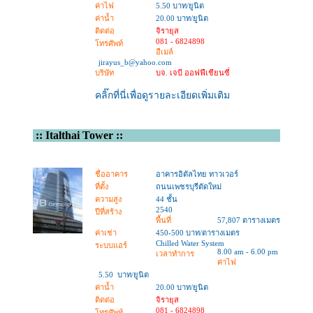
ค่าไฟ
5.50 บาท/ยูนิต
ค่าน้ำ
20.00 บาท/ยูนิต
ติดต่อ
จิรายุส
081 - 6824898
โทรศัพท์
อีเมล์
jirayus_b@yahoo.com
บริษัท
บจ. เจบี ออฟฟีเชียนซี่
คลิ๊กที่นี่เพื่อดูรายละเอียดเพิ่มเติม
::
Italthai Tower
::
ชื่ออาคาร
อาคารอิตัลไทย ทาวเวอร์
ที่ตั้ง
ถนนเพชรบุรีตัดใหม่
ความสูง
44 ชั้น
2540
ปีที่สร้าง
พื้นที่
57,807 ตารางเมตร
ค่าเช่า
450-500 บาท/ตารางเมตร
Chilled Water System
ระบบแอร์
8.00 am - 6.00 pm
เวลาทำการ
ค่าไฟ
5.50 บาท/ยูนิต
ค่าน้ำ
20.00 บาท/ยูนิต
ติดต่อ
จิรายุส
081 - 6824898
โทรศัพท์