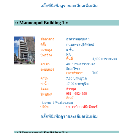
คลิ๊กที่นี่เพื่อดูรายละเอียดเพิ่มเติม
::
Manoonpol Building 1
::
ชื่ออาคาร
อาคารมนูญผล 1
ที่ตั้ง
ถนนเพชรบุรีตัดใหม่
ความสูง
8 ชั้น
NA
ปีที่สร้าง
พื้นที่
4,400 ตารางเมตร
ค่าเช่า
400 บาท/ตารางเมตร
Split Type
ระบบแอร์
เวลาทำการ
ไม่มี
ค่าไฟ
7.00 บาท/ยูนิต
ค่าน้ำ
17.00 บาท/ยูนิต
ติดต่อ
จิรายุส
081 - 6824898
โทรศัพท์
อีเมล์
jirayus_b@yahoo.com
บริษัท
บจ. เจบี ออฟฟีเชียนซี่
คลิ๊กที่นี่เพื่อดูรายละเอียดเพิ่มเติม