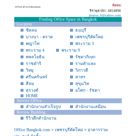
ติดต่อ:
จิรายุส 081- 6824898
jirayus_b@yahoo.com
Finding Office Space in Bangkok
: Location :
ชิดลม
ธนบุรี
บางนา - ตราด
เพชรบุรีตัดใหม่
พญาไท
พระราม 3
พระราม 4
พระราม 9
พหลโยธิน
รัชดาภิเษก
ราชดำริ
รามคำแหง
วิทยุ
วิภาวดี
ศรีนครินทร์
สาทร
สีลม
สุขุมวิท
สุรวงศ์
อโศก - รัชดา
HOME
: Service Office :
สำนักงานสำเร็จรูป
สำนักงานเสมือน
: Review Building :
รีวิวตึกสำนักงาน
Office Bangkok.com
>
เพชรบุรีตัดใหม่
>
อาคารร่วม