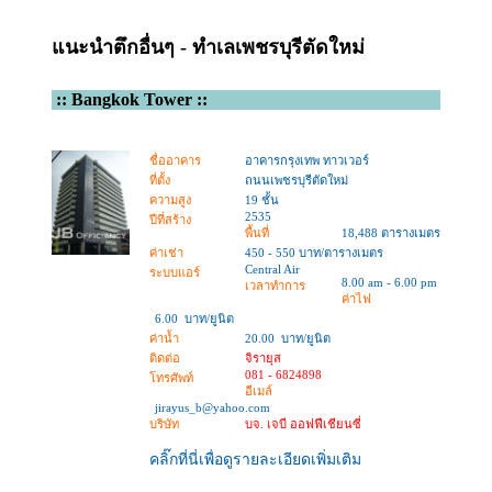
แนะนำตึกอื่นๆ - ทำเลเพชรบุรีตัดใหม่
::
Bangkok Tower
::
ชื่ออาคาร
อาคารกรุงเทพ ทาวเวอร์
ที่ตั้ง
ถนนเพชรบุรีตัดใหม่
ความสูง
19 ชั้น
2535
ปีที่สร้าง
พื้นที่
18,488 ตารางเมตร
ค่าเช่า
450 - 550 บาท/ตารางเมตร
Central Air
ระบบแอร์
8.00 am - 6.00 pm
เวลาทำการ
ค่าไฟ
6.00 บาท/ยูนิต
ค่าน้ำ
20.00 บาท/ยูนิต
ติดต่อ
จิรายุส
081 - 6824898
โทรศัพท์
อีเมล์
jirayus_b@yahoo.com
บริษัท
บจ. เจบี ออฟฟีเชียนซี่
คลิ๊กที่นี่เพื่อดูรายละเอียดเพิ่มเติม