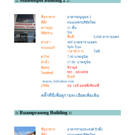
::
Manoonpol Building 2
::
ชื่ออาคาร
อาคารมนูญผล 2
ที่ตั้ง
ถนนเพชรบุรีตัดใหม่
ความสูง
11 ชั้น
NA
ปีที่สร้าง
พื้นที่
6,600 ตารางเมตร
ค่าเช่า
400 บาท/ตารางเมตร
Split Type
ระบบแอร์
เวลาทำการ
ไม่มี
ค่าไฟ
7.00 บาท/ยูนิต
ค่าน้ำ
17.00 บาท/ยูนิต
ติดต่อ
จิรายุส
081 - 6824898
โทรศัพท์
อีเมล์
jirayus_b@yahoo.com
บริษัท
บจ. เจบี ออฟฟีเชียนซี่
คลิ๊กที่นี่เพื่อดูรายละเอียดเพิ่มเติม
::
Ruamprasong Building
::
ชื่ออาคาร
อาคารร่วมประสงค์ บิวดิ้ง
ที่ตั้ง
ถนนเพชรบุรีตัดใหม่