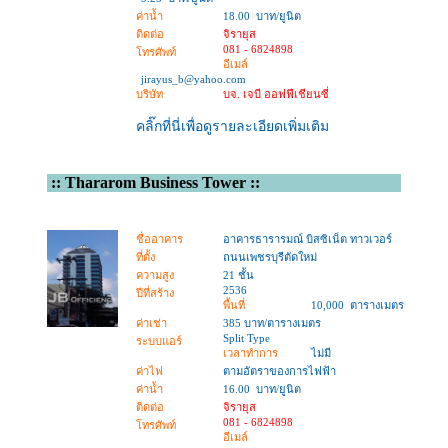
ค่าน้ำ
18.00 บาท/ยูนิต
ติดต่อ
จิรายุส
081 - 6824898
โทรศัพท์
อีเมล์
jirayus_b@yahoo.com
บริษัท
บจ. เจบี ออฟฟีเชียนซี่
คลิ๊กที่นี่เพื่อดูรายละเอียดเพิ่มเติม
::
Thararom Business Tower
::
ชื่ออาคาร
อาคารธารารมณ์ บิสซิเน็ต ทาวเวอร์
ที่ตั้ง
ถนนเพชรบุรีตัดใหม่
ความสูง
21 ชั้น
2536
ปีที่สร้าง
พื้นที่
10,000 ตารางเมตร
ค่าเช่า
385 บาท/ตารางเมตร
Split Type
ระบบแอร์
เวลาทำการ
ไม่มี
ค่าไฟ
ตามอัตราของการไฟฟ้า
ค่าน้ำ
16.00 บาท/ยูนิต
ติดต่อ
จิรายุส
081 - 6824898
โทรศัพท์
อีเมล์