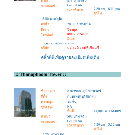
ค่าเช่า
575 บาท/ตรม
Central Air
ระบบแอร์
7.30 am - 6.00 pm
เวลาทำการ
ค่าไฟ
5.50 บาท/ยูนิต
ค่าน้ำ
20.00 บาท/ยูนิต
ติดต่อ
จิรายุส
081 - 6824898
โทรศัพท์
อีเมล์
jirayus_b@yahoo.com
บริษัท
บจ. เจบี ออฟฟีเชียนซี่
คลิ๊กที่นี่เพื่อดูรายละเอียดเพิ่มเติม
::
Thanaphoom Tower
::
ชื่ออาคาร
อาคารธนะภูมิ ทาวเวอร์
ที่ตั้ง
ถนนเพชรบุรีตัดใหม่
ความสูง
34 ชั้น
NA
ปีที่สร้าง
พื้นที่
41,000 ตารางเมตร
ค่าเช่า
590 บาท/ตรม
Central Air
ระบบแอร์
7.30 am - 5.30 pm
เวลาทำการ
ค่าไฟ
5.25 บาท/ยูนิต