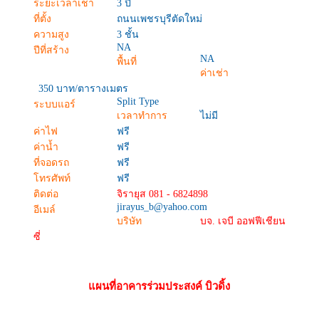
ระยะเวลาเช่า
3 ปี
ที่ตั้ง
ถนนเพชรบุรีตัดใหม่
ความสูง
3 ชั้น
NA
ปีที่สร้าง
NA
พื้นที่
ค่าเช่า
350 บาท/ตารางเมตร
Split Type
ระบบแอร์
เวลาทำการ
ไม่มี
ค่าไฟ
ฟรี
ค่าน้ำ
ฟรี
ที่จอดรถ
ฟรี
โทรศัพท์
ฟรี
ติดต่อ
จิรายุส 081 - 6824898
jirayus_b@yahoo.com
อีเมล์
บริษัท
บจ. เจบี ออฟฟีเชียน
ซี่
แผนที่อาคารร่วมประสงค์ บิวดิ้ง