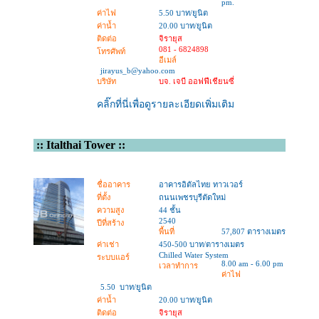
pm.
ค่าไฟ
5.50 บาท/ยูนิต
ค่าน้ำ
20.00 บาท/ยูนิต
ติดต่อ
จิรายุส
081 - 6824898
โทรศัพท์
อีเมล์
jirayus_b@yahoo.com
บริษัท
บจ. เจบี ออฟฟีเชียนซี่
คลิ๊กที่นี่เพื่อดูรายละเอียดเพิ่มเติม
::
Italthai Tower
::
ชื่ออาคาร
อาคารอิตัลไทย ทาวเวอร์
ที่ตั้ง
ถนนเพชรบุรีตัดใหม่
ความสูง
44 ชั้น
2540
ปีที่สร้าง
พื้นที่
57,807 ตารางเมตร
ค่าเช่า
450-500 บาท/ตารางเมตร
Chilled Water System
ระบบแอร์
8.00 am - 6.00 pm
เวลาทำการ
ค่าไฟ
5.50 บาท/ยูนิต
ค่าน้ำ
20.00 บาท/ยูนิต
ติดต่อ
จิรายุส