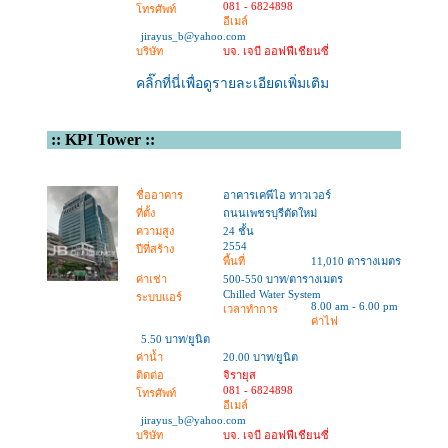
081 - 6824898
โทรศัพท์
อีเมล์
jirayus_b@yahoo.com
บริษัท
บจ. เจบี ออฟฟีเชียนซี่
คลิ๊กที่นี่เพื่อดูรายละเอียดเพิ่มเติม
::
KPI Tower
::
ชื่ออาคาร
อาคารเคพีไอ ทาวเวอร์
ที่ตั้ง
ถนนเพชรบุรีตัดใหม่
ความสูง
24 ชั้น
2554
ปีที่สร้าง
พื้นที่
11,010 ตารางเมตร
ค่าเช่า
500-550 บาท/ตารางเมตร
Chilled Water System
ระบบแอร์
8.00 am - 6.00 pm
เวลาทำการ
ค่าไฟ
5.50 บาท/ยูนิต
ค่าน้ำ
20.00 บาท/ยูนิต
ติดต่อ
จิรายุส
081 - 6824898
โทรศัพท์
อีเมล์
jirayus_b@yahoo.com
บริษัท
บจ. เจบี ออฟฟีเชียนซี่