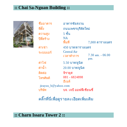
::
Chai Sa-Nguan Building
::
ชื่ออาคาร
อาคารชัยสงวน
ที่ตั้ง
ถนนเพชรบุรีตัดใหม่
ความสูง
5 ชั้น
NA
ปีที่สร้าง
พื้นที่
7,000 ตารางเมตร
ค่าเช่า
450 บาท/ตารางเมตร
Central Air
ระบบแอร์
7.30 am. - 06.00
เวลาทำการ
pm.
ค่าไฟ
5.50 บาท/ยูนิต
ค่าน้ำ
20.00 บาท/ยูนิต
ติดต่อ
จิรายุส
081 - 6824898
โทรศัพท์
อีเมล์
jirayus_b@yahoo.com
บริษัท
บจ. เจบี ออฟฟีเชียนซี่
คลิ๊กที่นี่เพื่อดูรายละเอียดเพิ่มเติม
::
Charn Issara Tower 2
::