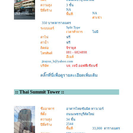
ความสูง
3 ชั้น
NA
ปีที่สร้าง
NA
พื้นที่
ค่าเช่า
350 บาท/ตารางเมตร
Split Type
ระบบแอร์
เวลาทำการ
ไม่มี
ค่าไฟ
ฟรี
ค่าน้ำ
ฟรี
ติดต่อ
จิรายุส
081 - 6824898
โทรศัพท์
อีเมล์
jirayus_b@yahoo.com
บริษัท
บจ. เจบี ออฟฟีเชียนซี่
คลิ๊กที่นี่เพื่อดูรายละเอียดเพิ่มเติม
::
Thai Summit Tower
::
ชื่ออาคาร
อาคารไทยซัมมิต ทาวเวอร์
ที่ตั้ง
ถนนเพชรบุรีตัดใหม่
ความสูง
34 ชั้น
2544
ปีที่สร้าง
พื้นที่
33,000 ตารางเมตร