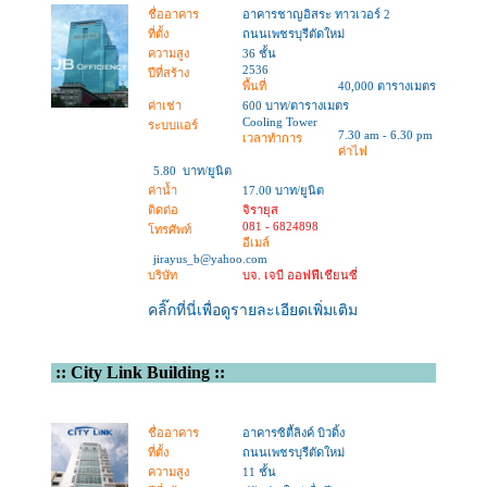
ชื่ออาคาร
อาคารชาญอิสระ ทาวเวอร์ 2
ที่ตั้ง
ถนนเพชรบุรีตัดใหม่
ความสูง
36 ชั้น
2536
ปีที่สร้าง
พื้นที่
40,000 ตารางเมตร
ค่าเช่า
600 บาท/ตารางเมตร
Cooling Tower
ระบบแอร์
7.30 am - 6.30 pm
เวลาทำการ
ค่าไฟ
5.80 บาท/ยูนิต
ค่าน้ำ
17.00 บาท/ยูนิต
ติดต่อ
จิรายุส
081 - 6824898
โทรศัพท์
อีเมล์
jirayus_b@yahoo.com
บริษัท
บจ. เจบี ออฟฟีเชียนซี่
คลิ๊กที่นี่เพื่อดูรายละเอียดเพิ่มเติม
::
City Link Building
::
ชื่ออาคาร
อาคารซิตี้ลิงค์ บิวดิ้ง
ที่ตั้ง
ถนนเพชรบุรีตัดใหม่
ความสูง
11 ชั้น