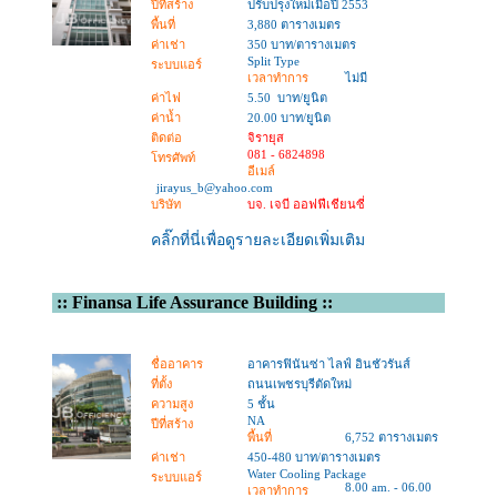
ปีที่สร้าง
ปรับปรุงใหม่เมื่อปี 2553
พื้นที่
3,880 ตารางเมตร
ค่าเช่า
350 บาท/ตารางเมตร
Split Type
ระบบแอร์
เวลาทำการ
ไม่มี
ค่าไฟ
5.50 บาท/ยูนิต
ค่าน้ำ
20.00 บาท/ยูนิต
ติดต่อ
จิรายุส
081 - 6824898
โทรศัพท์
อีเมล์
jirayus_b@yahoo.com
บริษัท
บจ. เจบี ออฟฟีเชียนซี่
คลิ๊กที่นี่เพื่อดูรายละเอียดเพิ่มเติม
::
Finansa Life Assurance Building
::
ชื่ออาคาร
อาคารฟินันซ่า ไลฟ์ อินชัวรันส์
ที่ตั้ง
ถนนเพชรบุรีตัดใหม่
ความสูง
5 ชั้น
NA
ปีที่สร้าง
พื้นที่
6,752 ตารางเมตร
ค่าเช่า
450-480 บาท/ตารางเมตร
Water Cooling Package
ระบบแอร์
8.00 am. - 06.00
เวลาทำการ