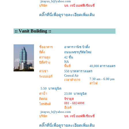
jirayus_b@yahoo.com
บริษัท
บจ. เจบี ออฟฟีเชียนซี่
คลิ๊กที่นี่เพื่อดูรายละเอียดเพิ่มเติม
::
Vanit Building
::
ชื่ออาคาร
อาคารวานิช บิวดิ้ง
ที่ตั้ง
ถนนเพชรบุรีตัดใหม่
ความสูง
42 ชั้น
NA
ปีที่สร้าง
พื้นที่
40,000 ตารางเมตร
ค่าเช่า
550 บาท/ตารางเมตร
Central Air
ระบบแอร์
7.30 am - 6.00 pm
เวลาทำการ
ค่าไฟ
5.50 บาท/ยูนิต
ค่าน้ำ
23.00 บาท/ยูนิต
ติดต่อ
จิรายุส
081 - 6824898
โทรศัพท์
อีเมล์
jirayus_b@yahoo.com
บริษัท
บจ. เจบี ออฟฟีเชียนซี่
คลิ๊กที่นี่เพื่อดูรายละเอียดเพิ่มเติม